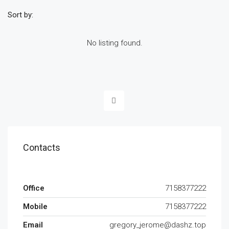
Sort by:
No listing found.
Contacts
Office
7158377222
Mobile
7158377222
Email
gregory_jerome@dashz.top