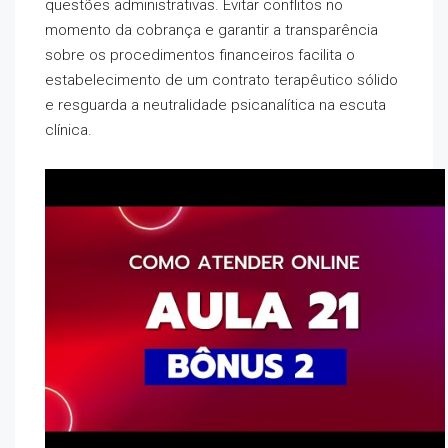
questões administrativas. Evitar conflitos no
momento da cobrança e garantir a transparência
sobre os procedimentos financeiros facilita o
estabelecimento de um contrato terapêutico sólido
e resguarda a neutralidade psicanalítica na escuta
clínica.