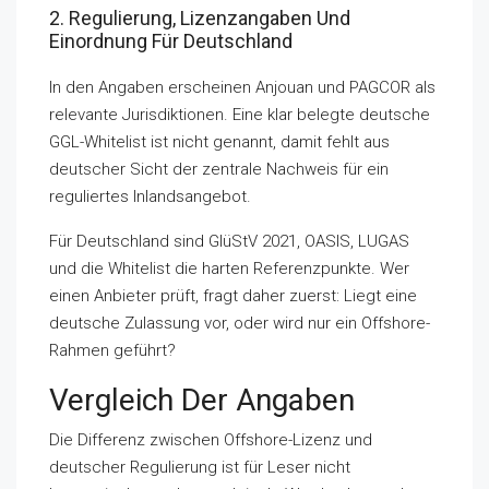
2. Regulierung, Lizenzangaben Und
Einordnung Für Deutschland
In den Angaben erscheinen Anjouan und PAGCOR als
relevante Jurisdiktionen. Eine klar belegte deutsche
GGL-Whitelist ist nicht genannt, damit fehlt aus
deutscher Sicht der zentrale Nachweis für ein
reguliertes Inlandsangebot.
Für Deutschland sind GlüStV 2021, OASIS, LUGAS
und die Whitelist die harten Referenzpunkte. Wer
einen Anbieter prüft, fragt daher zuerst: Liegt eine
deutsche Zulassung vor, oder wird nur ein Offshore-
Rahmen geführt?
Vergleich Der Angaben
Die Differenz zwischen Offshore-Lizenz und
deutscher Regulierung ist für Leser nicht