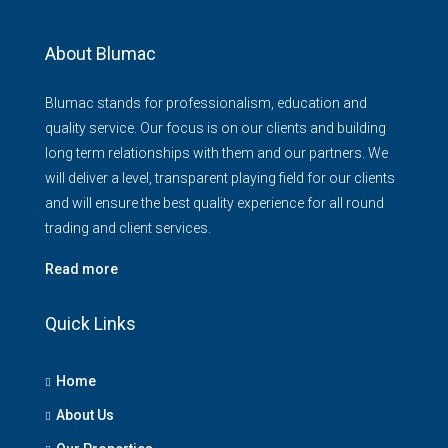
About Blumac
Blumac stands for professionalism, education and
quality service. Our focus is on our clients and building
long term relationships with them and our partners. We
will deliver a level, transparent playing field for our clients
and will ensure the best quality experience for all round
trading and client services.
Read more
Quick Links
Home
About Us