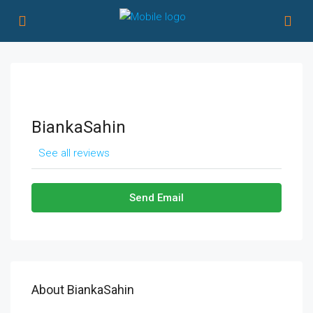
BiankaSahin
See all reviews
Send Email
About BiankaSahin