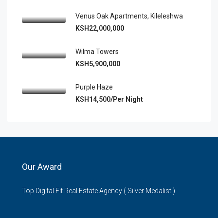
Venus Oak Apartments, Kileleshwa
KSH22,000,000
Wilma Towers
KSH5,900,000
Purple Haze
KSH14,500/Per Night
Our Award
Top Digital Fit Real Estate Agency ( Silver Medalist )