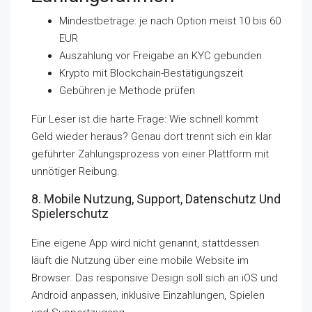
Mindestbeträge: je nach Option meist 10 bis 60
EUR
Auszahlung vor Freigabe an KYC gebunden
Krypto mit Blockchain-Bestätigungszeit
Gebühren je Methode prüfen
Für Leser ist die harte Frage: Wie schnell kommt
Geld wieder heraus? Genau dort trennt sich ein klar
geführter Zahlungsprozess von einer Plattform mit
unnötiger Reibung.
8. Mobile Nutzung, Support, Datenschutz Und
Spielerschutz
Eine eigene App wird nicht genannt, stattdessen
läuft die Nutzung über eine mobile Website im
Browser. Das responsive Design soll sich an iOS und
Android anpassen, inklusive Einzahlungen, Spielen