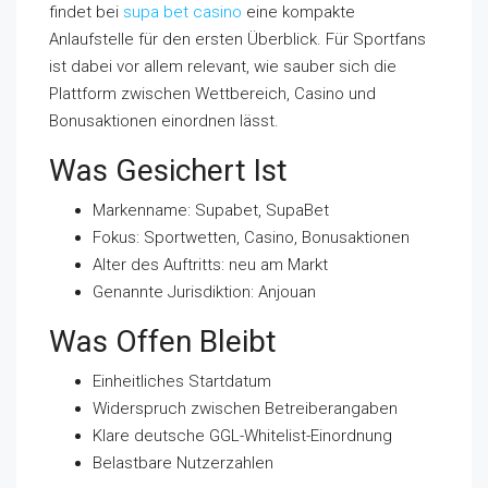
findet bei
supa bet casino
eine kompakte
Anlaufstelle für den ersten Überblick. Für Sportfans
ist dabei vor allem relevant, wie sauber sich die
Plattform zwischen Wettbereich, Casino und
Bonusaktionen einordnen lässt.
Was Gesichert Ist
Markenname: Supabet, SupaBet
Fokus: Sportwetten, Casino, Bonusaktionen
Alter des Auftritts: neu am Markt
Genannte Jurisdiktion: Anjouan
Was Offen Bleibt
Einheitliches Startdatum
Widerspruch zwischen Betreiberangaben
Klare deutsche GGL-Whitelist-Einordnung
Belastbare Nutzerzahlen