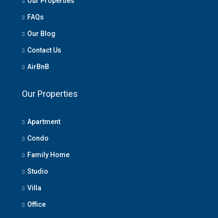
Our Properties
FAQs
Our Blog
Contact Us
AirBnB
Our Properties
Apartment
Condo
Family Home
Studio
Villa
Office