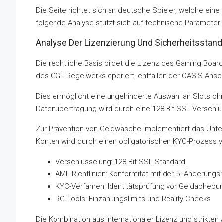
Die Seite richtet sich an deutsche Spieler, welche ein
folgende Analyse stützt sich auf technische Parameter
Analyse Der Lizenzierung Und Sicherheitsstan
Die rechtliche Basis bildet die Lizenz des Gaming Boar
des GGL-Regelwerks operiert, entfallen der OASIS-Ansc
Dies ermöglicht eine ungehinderte Auswahl an Slots oh
Datenübertragung wird durch eine 128-Bit-SSL-Verschlü
Zur Prävention von Geldwäsche implementiert das Untern
Konten wird durch einen obligatorischen KYC-Prozess v
Verschlüsselung: 128-Bit-SSL-Standard
AML-Richtlinien: Konformität mit der 5. Änderungsri
KYC-Verfahren: Identitätsprüfung vor Geldabheb
RG-Tools: Einzahlungslimits und Reality-Checks
Die Kombination aus internationaler Lizenz und strikt