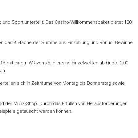
no und Sport unterteilt. Das Casino-Willkommenspaket bietet 120
en das 35-fache der Summe aus Einzahlung und Bonus. Gewinne
0 € mit einem WR von x5. Hier sind Einzelwetten ab Quote 2,00
ch.
erteilen sich in Zeiträume von Montag bis Donnerstag sowie
und der Münz-Shop. Durch das Erfüllen von Herausforderungen
ispiele getauscht werden können.