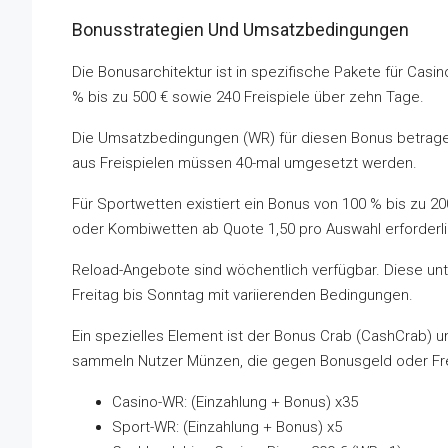
Bonusstrategien Und Umsatzbedingungen
Die Bonusarchitektur ist in spezifische Pakete für Casi
% bis zu 500 € sowie 240 Freispiele über zehn Tage.
Die Umsatzbedingungen (WR) für diesen Bonus betrag
aus Freispielen müssen 40-mal umgesetzt werden.
Für Sportwetten existiert ein Bonus von 100 % bis zu 20
oder Kombiwetten ab Quote 1,50 pro Auswahl erforderli
Reload-Angebote sind wöchentlich verfügbar. Diese unt
Freitag bis Sonntag mit variierenden Bedingungen.
Ein spezielles Element ist der Bonus Crab (CashCrab) 
sammeln Nutzer Münzen, die gegen Bonusgeld oder Fre
Casino-WR: (Einzahlung + Bonus) x35
Sport-WR: (Einzahlung + Bonus) x5