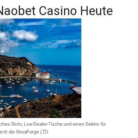
Naobet Casino Heute
hes Slots, Live-Dealer-Tische und einen Sektor für
urch die NovaForge LTD.