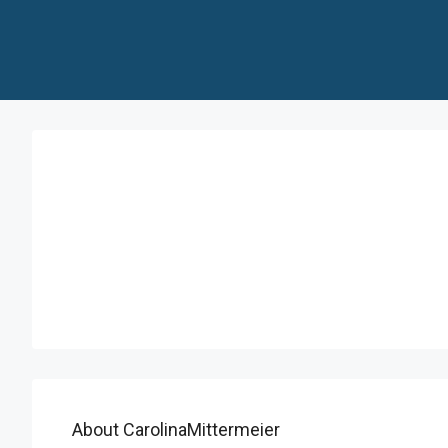
HOME
ABOUT 
About CarolinaMittermeier