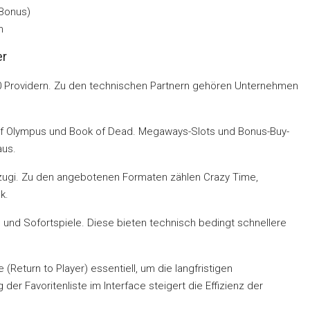
/Bonus)
n
er
80 Providern. Zu den technischen Partnern gehören Unternehmen
s of Olympus und Book of Dead. Megaways-Slots und Bonus-Buy-
aus.
 Ezugi. Zu den angebotenen Formaten zählen Crazy Time,
k.
 und Sofortspiele. Diese bieten technisch bedingt schnellere
(Return to Player) essentiell, um die langfristigen
r Favoritenliste im Interface steigert die Effizienz der