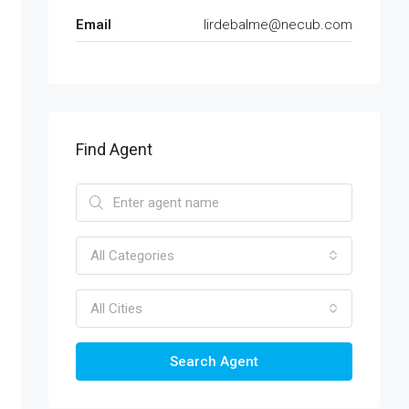
Email
lirdebalme@necub.com
Find Agent
All Categories
All Cities
Search Agent