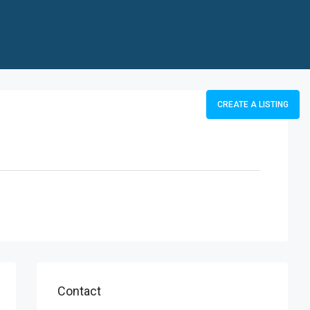
G
CONTACT US
(254) 725 366 284
CREATE A LISTING
Contact