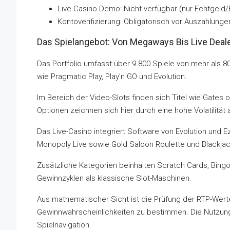
Live-Casino Demo: Nicht verfügbar (nur Echtgeld
Kontoverifizierung: Obligatorisch vor Auszahlunge
Das Spielangebot: Von Megaways Bis Live Deal
Das Portfolio umfasst über 9.800 Spiele von mehr als 
wie Pragmatic Play, Play’n GO und Evolution.
Im Bereich der Video-Slots finden sich Titel wie Gate
Optionen zeichnen sich hier durch eine hohe Volatilität 
Das Live-Casino integriert Software von Evolution und
Monopoly Live sowie Gold Saloon Roulette und Blackjac
Zusätzliche Kategorien beinhalten Scratch Cards, Bingo
Gewinnzyklen als klassische Slot-Maschinen.
Aus mathematischer Sicht ist die Prüfung der RTP-Werte 
Gewinnwahrscheinlichkeiten zu bestimmen. Die Nutzung de
Spielnavigation.