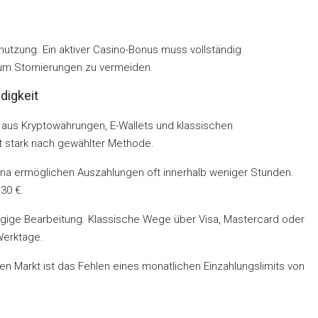
snutzung. Ein aktiver Casino-Bonus muss vollständig
, um Stornierungen zu vermeiden.
igkeit
g aus Kryptowährungen, E-Wallets und klassischen
t stark nach gewählter Methode.
na ermöglichen Auszahlungen oft innerhalb weniger Stunden.
30 €.
 zügige Bearbeitung. Klassische Wege über Visa, Mastercard oder
Werktage.
n Markt ist das Fehlen eines monatlichen Einzahlungslimits von