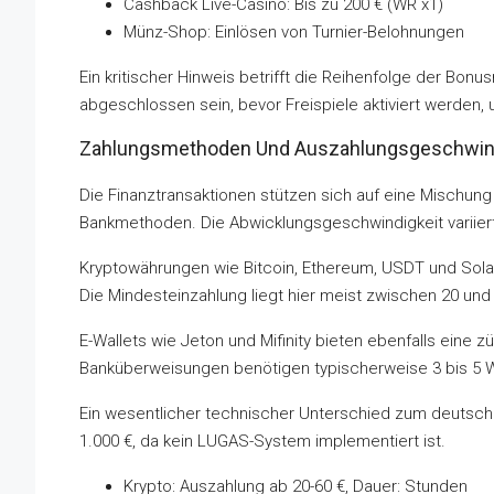
Cashback Live-Casino: Bis zu 200 € (WR x1)
Münz-Shop: Einlösen von Turnier-Belohnungen
Ein kritischer Hinweis betrifft die Reihenfolge der Bonu
abgeschlossen sein, bevor Freispiele aktiviert werden
Zahlungsmethoden Und Auszahlungsgeschwind
Die Finanztransaktionen stützen sich auf eine Mischun
Bankmethoden. Die Abwicklungsgeschwindigkeit variier
Kryptowährungen wie Bitcoin, Ethereum, USDT und Sola
Die Mindesteinzahlung liegt hier meist zwischen 20 und 
E-Wallets wie Jeton und Mifinity bieten ebenfalls eine
Banküberweisungen benötigen typischerweise 3 bis 5 
Ein wesentlicher technischer Unterschied zum deutsche
1.000 €, da kein LUGAS-System implementiert ist.
Krypto: Auszahlung ab 20-60 €, Dauer: Stunden