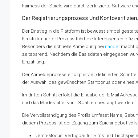
Fairness der Spiele wird durch zertifizierte Software u
Der Registrierungsprozess Und Kontoverifizier
Der Einstieg in die Plattform ist bewusst simpel gestal
Ein strukturierter Prozess führt die Interessenten effiz
Besonders die schnelle Anmeldung bei
naobet
macht de
zeitsparend. Nachdem die Basisdaten eingegeben wurden,
Einzahlung.
Der Anmeldeprozess erfolgt in vier definierten Schritten
der Auswahl des gewünschten Startbonus oder eines 
Im dritten Schritt erfolgt die Eingabe der E-Mail-Adre
und das Mindestalter von 18 Jahren bestätigt werden.
Die Vervollständigung des Profils umfasst Name, Gebu
diesem Prozess ist der Zugang zum Spielangebot vollst
Demo-Modus: Verfügbar für Slots und Tischspiel