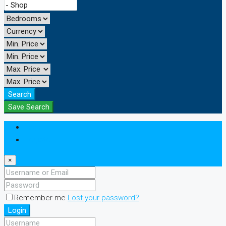
Search
Save Search
Login
Register
×
Remember me
Lost your password?
Login