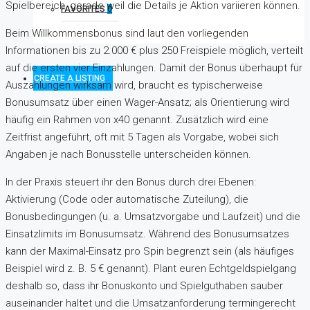
Spielbereich, gerade weil die Details je Aktion variieren können.
FAVORITES
0
Beim Willkommensbonus sind laut den vorliegenden
Informationen bis zu 2.000 € plus 250 Freispiele möglich, verteilt
auf die ersten vier Einzahlungen. Damit der Bonus überhaupt für
CREATE A LISTING
Auszahlungen wirksam wird, braucht es typischerweise
Bonusumsatz über einen Wager-Ansatz; als Orientierung wird
häufig ein Rahmen von x40 genannt. Zusätzlich wird eine
Zeitfrist angeführt, oft mit 5 Tagen als Vorgabe, wobei sich
Angaben je nach Bonusstelle unterscheiden können.
In der Praxis steuert ihr den Bonus durch drei Ebenen:
Aktivierung (Code oder automatische Zuteilung), die
Bonusbedingungen (u. a. Umsatzvorgabe und Laufzeit) und die
Einsatzlimits im Bonusumsatz. Während des Bonusumsatzes
kann der Maximal-Einsatz pro Spin begrenzt sein (als häufiges
Beispiel wird z. B. 5 € genannt). Plant euren Echtgeldspielgang
deshalb so, dass ihr Bonuskonto und Spielguthaben sauber
auseinander haltet und die Umsatzanforderung termingerecht