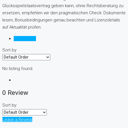
Glücksspielstaatsvertrag geben kann, ohne Rechtsberatung zu
ersetzen, empfehlen wir den pragmatischen Check: Dokumente
lesen, Bonusbedingungen genau beachten und Lizenzdetails
auf Aktualität prüfen.
Reviews (0)
Sort by:
No listing found.
0 Review
Sort by:
Leave a Review