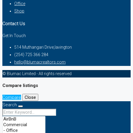
Office
Shop
Contact Us
Get In Touch
514 Muthangari Drive,lavington
(254) 725 366 284
hello@blumacrealtors.com
© Blumac Limited - All rights reserved
Compare listings
Compare
Close
Search