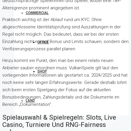
deutschsprachige Spielerinnen und Spieler, wobei eine 18+-
Altersgrenze prominent angegeben ist.
COMMERCIAL
Praktisch wichtig ist der Ablauf rund um KYC: Ohne
abgeschlossene Identitätsprüfung sind Auszahlungen in der
Regel nicht möglich. Das bedeutet, dass wir bei der ersten
Einzahlung nicht nur auf Bonus und Limits schauen, sondern den
OFFICE
Verifizierungsprozess parallel planen.
Hinzu kommt ein Punkt, den man bei einem relativ neuen
Anbieter sauber einordnen muss: VulkanSpiele gilt laut den
SHOP
vorliegenden Informationen als gestartet ca. 2024/2025 und hat
noch keine sehr langen Erfahrungswerte. Gerade deshalb lohnt
sich beim ersten Spielgang der Fokus auf die aktuellen
Bonusbedingungen, Zahlungsdetails und die Dokumente im
LAND
Bereich „Dokumentation“.
Spielauswahl & Spielregeln: Slots, Live
Casino, Turniere Und RNG-Fairness
BOOK YOUR STAY