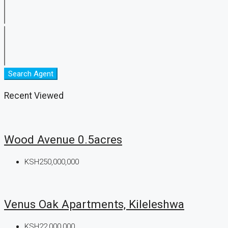
Search Agent
Recent Viewed
Wood Avenue 0.5acres
KSH250,000,000
Venus Oak Apartments, Kileleshwa
KSH22,000,000