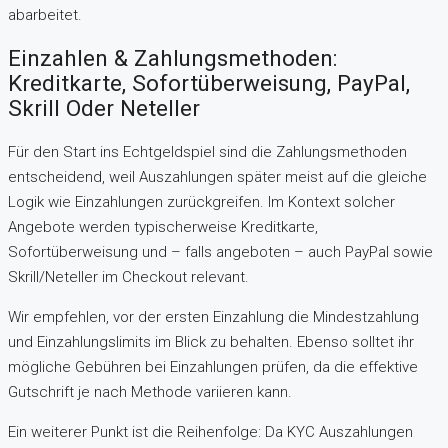
abarbeitet.
Einzahlen & Zahlungsmethoden:
Kreditkarte, Sofortüberweisung, PayPal,
Skrill Oder Neteller
Für den Start ins Echtgeldspiel sind die Zahlungsmethoden
entscheidend, weil Auszahlungen später meist auf die gleiche
Logik wie Einzahlungen zurückgreifen. Im Kontext solcher
Angebote werden typischerweise Kreditkarte,
Sofortüberweisung und – falls angeboten – auch PayPal sowie
Skrill/Neteller im Checkout relevant.
Wir empfehlen, vor der ersten Einzahlung die Mindestzahlung
und Einzahlungslimits im Blick zu behalten. Ebenso solltet ihr
mögliche Gebühren bei Einzahlungen prüfen, da die effektive
Gutschrift je nach Methode variieren kann.
Ein weiterer Punkt ist die Reihenfolge: Da KYC Auszahlungen