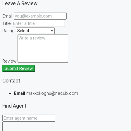
Leave A Review
Email
Title
Rating
Review
Submit Review
Contact
Email
makkokognu@necub.com
Find Agent