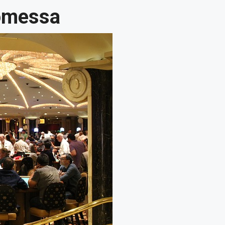
uomessa