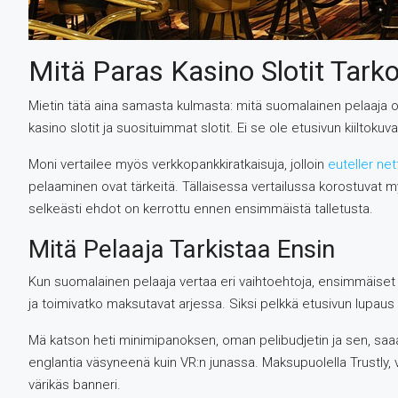
Mitä Paras Kasino Slotit Tarko
Mietin tätä aina samasta kulmasta: mitä suomalainen pelaaja o
kasino slotit ja suosituimmat slotit. Ei se ole etusivun kiiltoku
Moni vertailee myös verkkopankkiratkaisuja, jolloin
euteller net
pelaaminen ovat tärkeitä. Tällaisessa vertailussa korostuvat m
selkeästi ehdot on kerrottu ennen ensimmäistä talletusta.
Mitä Pelaaja Tarkistaa Ensin
Kun suomalainen pelaaja vertaa eri vaihtoehtoja, ensimmäiset ta
ja toimivatko maksutavat arjessa. Siksi pelkkä etusivun lupaus e
Mä katson heti minimipanoksen, oman pelibudjetin ja sen, sa
englantia väsyneenä kuin VR:n junassa. Maksupuolella Trustly, 
värikäs banneri.