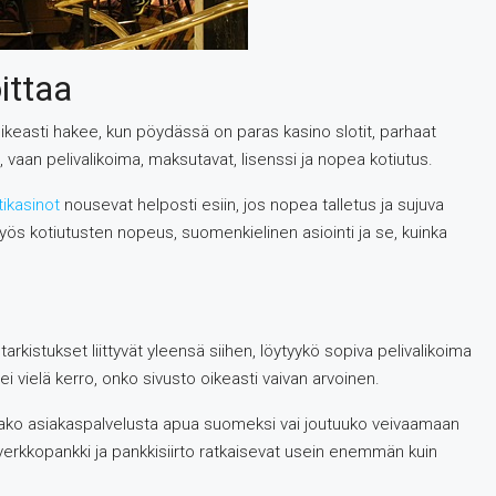
ittaa
ikeasti hakee, kun pöydässä on paras kasino slotit, parhaat
va, vaan pelivalikoima, maksutavat, lisenssi ja nopea kotiutus.
tikasinot
nousevat helposti esiin, jos nopea talletus ja sujuva
yös kotiutusten nopeus, suomenkielinen asiointi ja se, kuinka
rkistukset liittyvät yleensä siihen, löytyykö sopiva pelivalikoima
i vielä kerro, onko sivusto oikeasti vaivan arvoinen.
aako asiakaspalvelusta apua suomeksi vai joutuuko veivaamaan
verkkopankki ja pankkisiirto ratkaisevat usein enemmän kuin