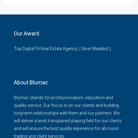
Our Award
Top Digital Fit Real Estate Agency ( Silver Medalist )
About Blumac
Blumac stands for professionalism, education and
quality service. Our focus is on our clients and building
long term relationships with them and our partners. We
will deliver a level, transparent playing field for our clients
and will ensure the best quality experience for all round
trading and client services.