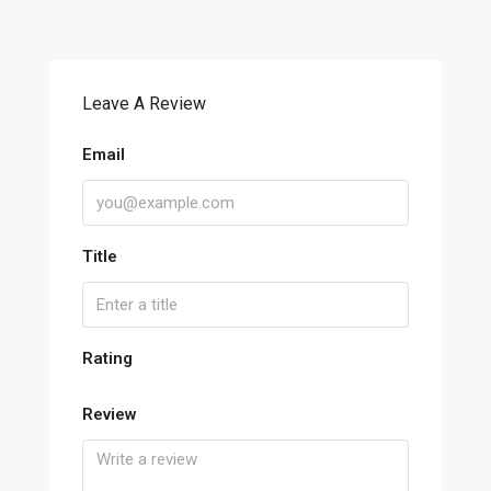
Leave A Review
Email
Title
Rating
Review