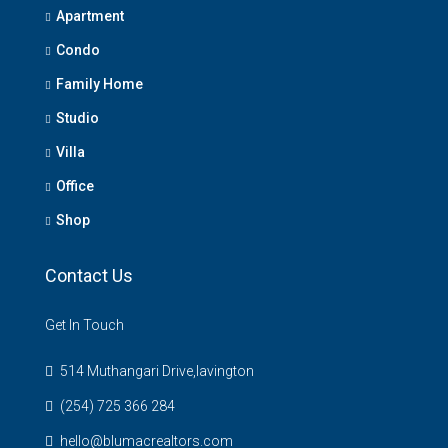
Apartment
Condo
Family Home
Studio
Villa
Office
Shop
Contact Us
Get In Touch
514 Muthangari Drive,lavington
(254) 725 366 284
hello@blumacrealtors.com