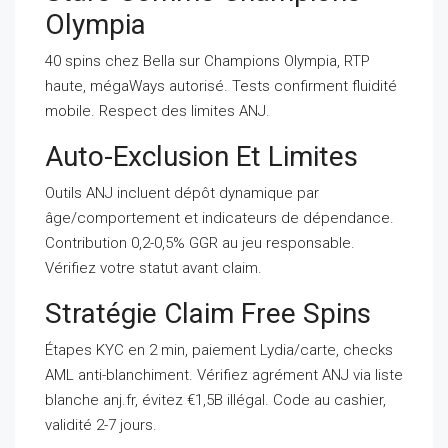
Olympia
40 spins chez Bella sur Champions Olympia, RTP
haute, mégaWays autorisé. Tests confirment fluidité
mobile. Respect des limites ANJ.
Auto-Exclusion Et Limites
Outils ANJ incluent dépôt dynamique par
âge/comportement et indicateurs de dépendance.
Contribution 0,2-0,5% GGR au jeu responsable.
Vérifiez votre statut avant claim.
Stratégie Claim Free Spins
Étapes KYC en 2 min, paiement Lydia/carte, checks
AML anti-blanchiment. Vérifiez agrément ANJ via liste
blanche anj.fr, évitez €1,5B illégal. Code au cashier,
validité 2-7 jours.