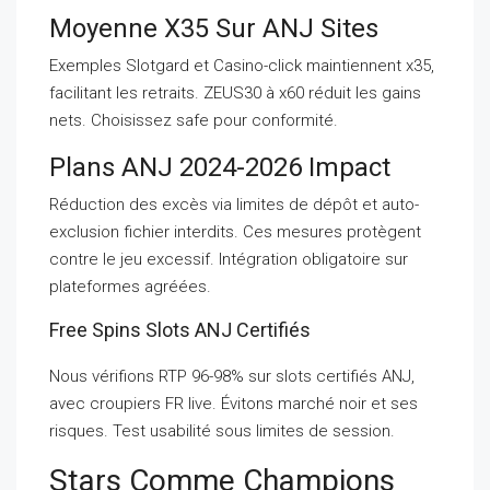
Moyenne X35 Sur ANJ Sites
Exemples Slotgard et Casino-click maintiennent x35,
facilitant les retraits. ZEUS30 à x60 réduit les gains
nets. Choisissez safe pour conformité.
Plans ANJ 2024-2026 Impact
Réduction des excès via limites de dépôt et auto-
exclusion fichier interdits. Ces mesures protègent
contre le jeu excessif. Intégration obligatoire sur
plateformes agréées.
Free Spins Slots ANJ Certifiés
Nous vérifions RTP 96-98% sur slots certifiés ANJ,
avec croupiers FR live. Évitons marché noir et ses
risques. Test usabilité sous limites de session.
Stars Comme Champions