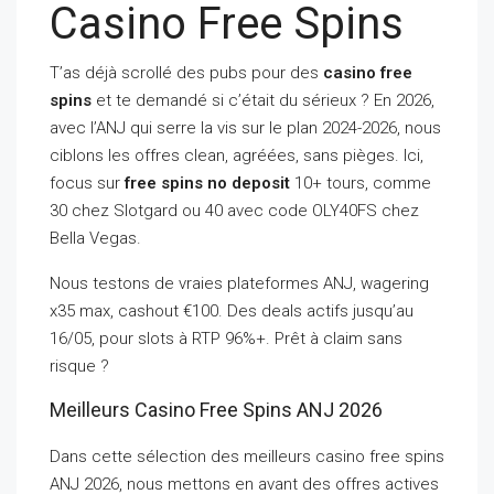
Casino Free Spins
T’as déjà scrollé des pubs pour des
casino free
spins
et te demandé si c’était du sérieux ? En 2026,
avec l’ANJ qui serre la vis sur le plan 2024-2026, nous
ciblons les offres clean, agréées, sans pièges. Ici,
focus sur
free spins no deposit
10+ tours, comme
30 chez Slotgard ou 40 avec code OLY40FS chez
Bella Vegas.
Nous testons de vraies plateformes ANJ, wagering
x35 max, cashout €100. Des deals actifs jusqu’au
16/05, pour slots à RTP 96%+. Prêt à claim sans
risque ?
Meilleurs Casino Free Spins ANJ 2026
Dans cette sélection des meilleurs casino free spins
ANJ 2026, nous mettons en avant des offres actives