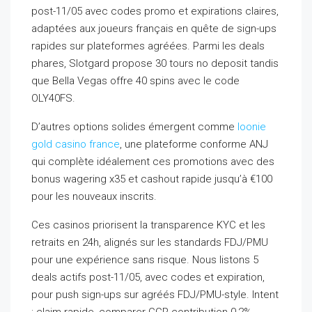
post-11/05 avec codes promo et expirations claires,
adaptées aux joueurs français en quête de sign-ups
rapides sur plateformes agréées. Parmi les deals
phares, Slotgard propose 30 tours no deposit tandis
que Bella Vegas offre 40 spins avec le code
OLY40FS.
D’autres options solides émergent comme
loonie
gold casino france
, une plateforme conforme ANJ
qui complète idéalement ces promotions avec des
bonus wagering x35 et cashout rapide jusqu’à €100
pour les nouveaux inscrits.
Ces casinos priorisent la transparence KYC et les
retraits en 24h, alignés sur les standards FDJ/PMU
pour une expérience sans risque. Nous listons 5
deals actifs post-11/05, avec codes et expiration,
pour push sign-ups sur agréés FDJ/PMU-style. Intent
: claim rapide, comparer GGR contribution 0,2%.