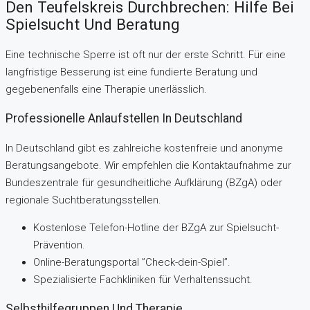
Den Teufelskreis Durchbrechen: Hilfe Bei
Spielsucht Und Beratung
Eine technische Sperre ist oft nur der erste Schritt. Für eine
langfristige Besserung ist eine fundierte Beratung und
gegebenenfalls eine Therapie unerlässlich.
Professionelle Anlaufstellen In Deutschland
In Deutschland gibt es zahlreiche kostenfreie und anonyme
Beratungsangebote. Wir empfehlen die Kontaktaufnahme zur
Bundeszentrale für gesundheitliche Aufklärung (BZgA) oder
regionale Suchtberatungsstellen.
Kostenlose Telefon-Hotline der BZgA zur Spielsucht-
Prävention.
Online-Beratungsportal ”Check-dein-Spiel”.
Spezialisierte Fachkliniken für Verhaltenssucht.
Selbsthilfegruppen Und Therapie