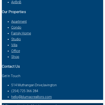
AirBnB
Our Properties
Apartment
Condo
Family Home
Studio
Villa
Office
Shop
Contact Us
Get In Touch
514 Muthangari Drive,lavington
(254) 725 366 284
hello@blumacrealtors.com