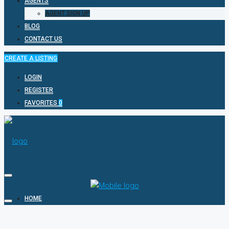
AGENTS
AGENT SIGN UP
BLOG
CONTACT US
CREATE A LISTING
LOGIN
REGISTER
FAVORITES
0
HOME