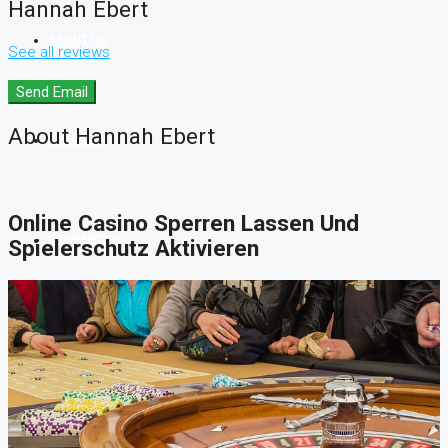
Hannah Ebert
ABOUT US
See all reviews
Send Email
About Hannah Ebert
SERVICES
Online Casino Sperren Lassen Und
PROPERTIES
Spielerschutz Aktivieren
RESIDENTIAL
APARTMENT