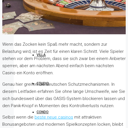
SINGLE FAMILY HOME
Wenn das Zocken kein Spaß mehr macht, sondern zur
Belastung wird, ist es Zeit für einen klaren Schnitt. Viele Spieler
VILLA
stehen vor dem Problem, dass sie sich zwar bei einem Anbieter
sperren, aber am nächsten Abend einfach beim nächsten
Casino ein Konto eröffnen.
STUDIO
Genau hier greifen die deutschen Schutzmechanismen. In
diesem Leitfaden erfahren Sie ohne lange Umschweife, wie Sie
sich bundesweit über das OASIS-System blockieren lassen und
den Panik-Knopf in Momenten des Kontrollverlusts nutzen.
CONDO
Selbst wenn die
beste neue casinos
mit attraktiven
Bonusangeboten und modernen Spielkonzepten locken, bleibt