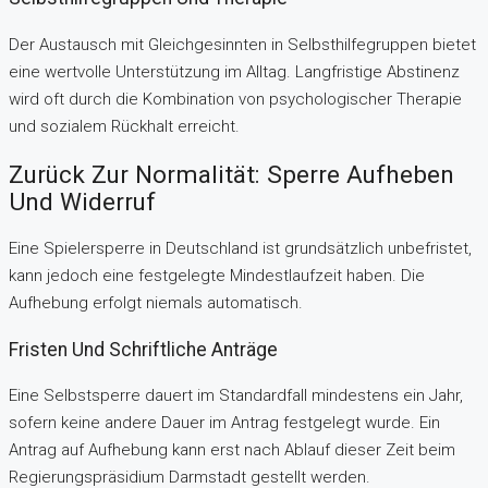
Der Austausch mit Gleichgesinnten in Selbsthilfegruppen bietet
eine wertvolle Unterstützung im Alltag. Langfristige Abstinenz
wird oft durch die Kombination von psychologischer Therapie
und sozialem Rückhalt erreicht.
Zurück Zur Normalität: Sperre Aufheben
Und Widerruf
Eine Spielersperre in Deutschland ist grundsätzlich unbefristet,
kann jedoch eine festgelegte Mindestlaufzeit haben. Die
Aufhebung erfolgt niemals automatisch.
Fristen Und Schriftliche Anträge
Eine Selbstsperre dauert im Standardfall mindestens ein Jahr,
sofern keine andere Dauer im Antrag festgelegt wurde. Ein
Antrag auf Aufhebung kann erst nach Ablauf dieser Zeit beim
Regierungspräsidium Darmstadt gestellt werden.