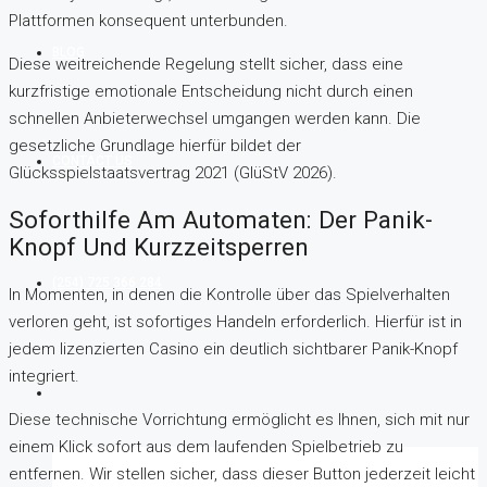
Plattformen konsequent unterbunden.
BLOG
Diese weitreichende Regelung stellt sicher, dass eine
kurzfristige emotionale Entscheidung nicht durch einen
schnellen Anbieterwechsel umgangen werden kann. Die
gesetzliche Grundlage hierfür bildet der
CONTACT US
Glücksspielstaatsvertrag 2021 (GlüStV 2026).
Soforthilfe Am Automaten: Der Panik-
Knopf Und Kurzzeitsperren
(254) 725 366 284
In Momenten, in denen die Kontrolle über das Spielverhalten
verloren geht, ist sofortiges Handeln erforderlich. Hierfür ist in
jedem lizenzierten Casino ein deutlich sichtbarer Panik-Knopf
integriert.
Diese technische Vorrichtung ermöglicht es Ihnen, sich mit nur
einem Klick sofort aus dem laufenden Spielbetrieb zu
entfernen. Wir stellen sicher, dass dieser Button jederzeit leicht