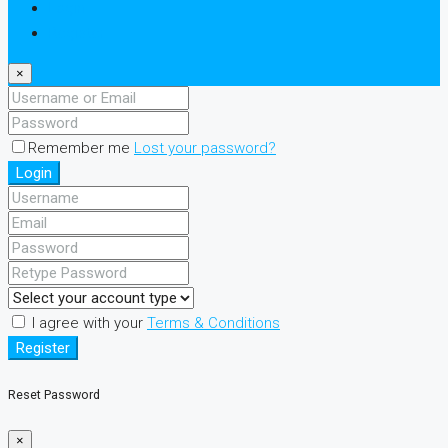
Login
Register
×
Remember me
Lost your password?
Login
I agree with your
Terms & Conditions
Register
Reset Password
×