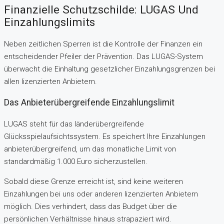
Finanzielle Schutzschilde: LUGAS Und
Einzahlungslimits
Neben zeitlichen Sperren ist die Kontrolle der Finanzen ein
entscheidender Pfeiler der Prävention. Das LUGAS-System
überwacht die Einhaltung gesetzlicher Einzahlungsgrenzen bei
allen lizenzierten Anbietern.
Das Anbieterübergreifende Einzahlungslimit
LUGAS steht für das länderübergreifende
Glücksspielaufsichtssystem. Es speichert Ihre Einzahlungen
anbieterübergreifend, um das monatliche Limit von
standardmäßig 1.000 Euro sicherzustellen.
Sobald diese Grenze erreicht ist, sind keine weiteren
Einzahlungen bei uns oder anderen lizenzierten Anbietern
möglich. Dies verhindert, dass das Budget über die
persönlichen Verhältnisse hinaus strapaziert wird.