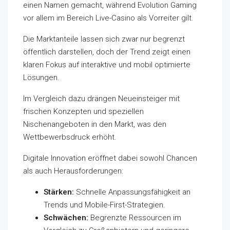
einen Namen gemacht, während Evolution Gaming
vor allem im Bereich Live-Casino als Vorreiter gilt.
Die Marktanteile lassen sich zwar nur begrenzt
öffentlich darstellen, doch der Trend zeigt einen
klaren Fokus auf interaktive und mobil optimierte
Lösungen.
Im Vergleich dazu drängen Neueinsteiger mit
frischen Konzepten und speziellen
Nischenangeboten in den Markt, was den
Wettbewerbsdruck erhöht.
Digitale Innovation eröffnet dabei sowohl Chancen
als auch Herausforderungen:
Stärken:
Schnelle Anpassungsfähigkeit an
Trends und Mobile-First-Strategien.
Schwächen:
Begrenzte Ressourcen im