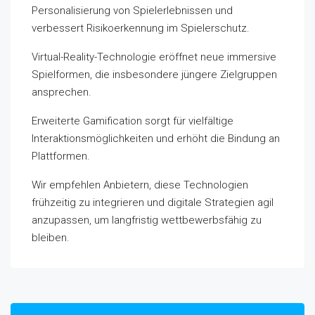
Personalisierung von Spielerlebnissen und
verbessert Risikoerkennung im Spielerschutz.
Virtual-Reality-Technologie eröffnet neue immersive
Spielformen, die insbesondere jüngere Zielgruppen
ansprechen.
Erweiterte Gamification sorgt für vielfältige
Interaktionsmöglichkeiten und erhöht die Bindung an
Plattformen.
Wir empfehlen Anbietern, diese Technologien
frühzeitig zu integrieren und digitale Strategien agil
anzupassen, um langfristig wettbewerbsfähig zu
bleiben.