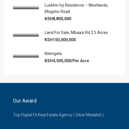
LuckInn Ivy Residence – Westlands,
Mogotio Road
KSH8,800,000
Land For Sale, Mbaazi Rd 2.5 Acres
KSH150,000,000
Kitengela
KSH4,500,000/Per Acre
Our Award
Top Digital Fit Real Estate Agency ( Silver Medalist )