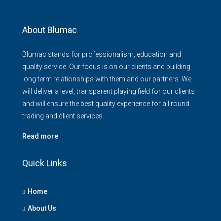
About Blumac
Blumac stands for professionalism, education and
quality service. Our focus is on our clients and building
long term relationships with them and our partners. We
will deliver a level, transparent playing field for our clients
and will ensure the best quality experience for all round
trading and client services.
Read more
Quick Links
Home
About Us