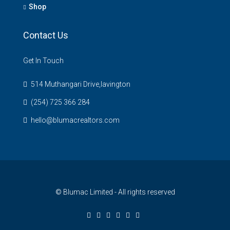
Shop
Contact Us
Get In Touch
514 Muthangari Drive,lavington
(254) 725 366 284
hello@blumacrealtors.com
© Blumac Limited - All rights reserved