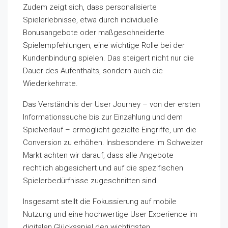
Zudem zeigt sich, dass personalisierte
Spielerlebnisse, etwa durch individuelle
Bonusangebote oder maßgeschneiderte
Spielempfehlungen, eine wichtige Rolle bei der
Kundenbindung spielen. Das steigert nicht nur die
Dauer des Aufenthalts, sondern auch die
Wiederkehrrate.
Das Verständnis der User Journey – von der ersten
Informationssuche bis zur Einzahlung und dem
Spielverlauf – ermöglicht gezielte Eingriffe, um die
Conversion zu erhöhen. Insbesondere im Schweizer
Markt achten wir darauf, dass alle Angebote
rechtlich abgesichert und auf die spezifischen
Spielerbedürfnisse zugeschnitten sind.
Insgesamt stellt die Fokussierung auf mobile
Nutzung und eine hochwertige User Experience im
digitalen Glücksspiel den wichtigsten