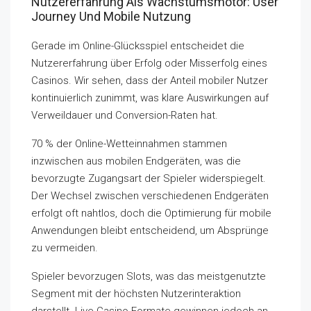
Nutzererfahrung Als Wachstumsmotor: User
Journey Und Mobile Nutzung
Gerade im Online-Glücksspiel entscheidet die
Nutzererfahrung über Erfolg oder Misserfolg eines
Casinos. Wir sehen, dass der Anteil mobiler Nutzer
kontinuierlich zunimmt, was klare Auswirkungen auf
Verweildauer und Conversion-Raten hat.
70 % der Online-Wetteinnahmen stammen
inzwischen aus mobilen Endgeräten, was die
bevorzugte Zugangsart der Spieler widerspiegelt.
Der Wechsel zwischen verschiedenen Endgeräten
erfolgt oft nahtlos, doch die Optimierung für mobile
Anwendungen bleibt entscheidend, um Absprünge
zu vermeiden.
Spieler bevorzugen Slots, was das meistgenutzte
Segment mit der höchsten Nutzerinteraktion
darstellt. Live-Casino-Formate gewinnen jedoch an