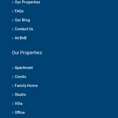
Our Properties
FAQs
Our Blog
Contact Us
AirBnB
Our Properties
Apartment
Condo
Family Home
Studio
Villa
Office