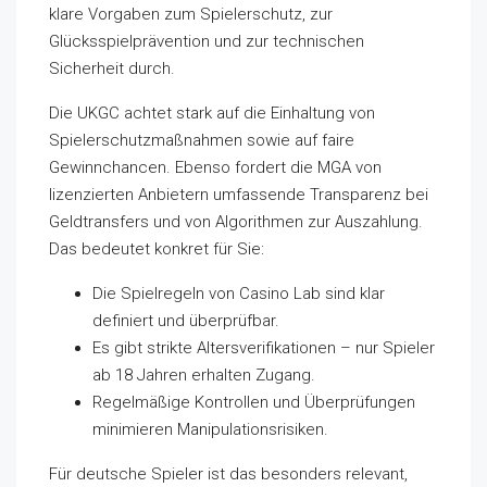
klare Vorgaben zum Spielerschutz, zur
Glücksspielprävention und zur technischen
Sicherheit durch.
Die UKGC achtet stark auf die Einhaltung von
Spielerschutzmaßnahmen sowie auf faire
Gewinnchancen. Ebenso fordert die MGA von
lizenzierten Anbietern umfassende Transparenz bei
Geldtransfers und von Algorithmen zur Auszahlung.
Das bedeutet konkret für Sie:
Die Spielregeln von Casino Lab sind klar
definiert und überprüfbar.
Es gibt strikte Altersverifikationen – nur Spieler
ab 18 Jahren erhalten Zugang.
Regelmäßige Kontrollen und Überprüfungen
minimieren Manipulationsrisiken.
Für deutsche Spieler ist das besonders relevant,