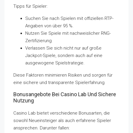
Tipps für Spieler:
Suchen Sie nach Spielen mit offiziellen RTP-
Angaben von über 95 %.
Nutzen Sie Spiele mit nachweislicher RNG-
Zertifizierung.
Verlassen Sie sich nicht nur auf große
Jackpot-Spiele, sondern auch auf eine
ausgewogene Spielstrategie.
Diese Faktoren minimieren Risiken und sorgen für
eine sichere und transparente Spielerfahrung.
Bonusangebote Bei Casino Lab Und Sichere
Nutzung
Casino Lab bietet verschiedene Bonusarten, die
sowohl Neueinsteiger als auch erfahrene Spieler
ansprechen. Darunter fallen: