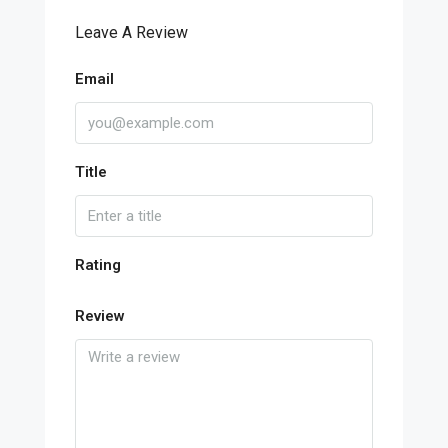
Leave A Review
Email
Title
Rating
Review