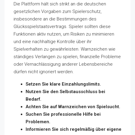
Die Plattform hält sich strikt an die deutschen
gesetzlichen Vorgaben zum Spielerschutz,
insbesondere an die Bestimmungen des
Glücksspielstaatsvertrags. Spieler sollten diese
Funktionen aktiv nutzen, um Risiken zu minimieren
und eine nachhaltige Kontrolle über ihr
Spielverhalten zu gewährleisten. Warnzeichen wie
ständiges Verlangen zu spielen, finanzielle Probleme
oder Vernachlässigung anderer Lebensbereiche
dürfen nicht ignoriert werden.
Setzen Sie klare Einzahlungslimits.
Nutzen Sie den Selbstausschluss bei
Bedarf.
Achten Sie auf Warnzeichen von Spielsucht.
Suchen Sie professionelle Hilfe bei
Problemen.
Informieren Sie sich regelmäßig über eigene