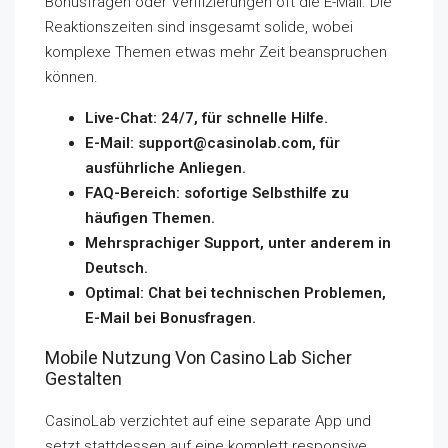
Bonusfragen oder Verifizierungen oft die E-Mail. Die
Reaktionszeiten sind insgesamt solide, wobei
komplexe Themen etwas mehr Zeit beanspruchen
können.
Live-Chat: 24/7, für schnelle Hilfe.
E-Mail: support@casinolab.com, für
ausführliche Anliegen.
FAQ-Bereich: sofortige Selbsthilfe zu
häufigen Themen.
Mehrsprachiger Support, unter anderem in
Deutsch.
Optimal: Chat bei technischen Problemen,
E-Mail bei Bonusfragen.
Mobile Nutzung Von Casino Lab Sicher
Gestalten
CasinoLab verzichtet auf eine separate App und
setzt stattdessen auf eine komplett responsive