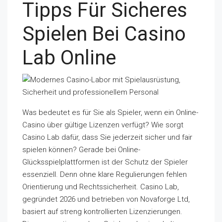
Tipps Für Sicheres
Spielen Bei Casino
Lab Online
Was bedeutet es für Sie als Spieler, wenn ein Online-
Casino über gültige Lizenzen verfügt? Wie sorgt
Casino Lab dafür, dass Sie jederzeit sicher und fair
spielen können? Gerade bei Online-
Glücksspielplattformen ist der Schutz der Spieler
essenziell. Denn ohne klare Regulierungen fehlen
Orientierung und Rechtssicherheit. Casino Lab,
gegründet 2026 und betrieben von Novaforge Ltd,
basiert auf streng kontrollierten Lizenzierungen.