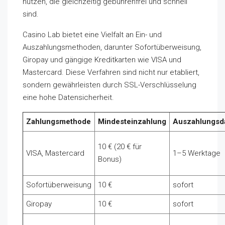
nutzen, die gleichzeitig gebührenfrei und schnell
sind.
Casino Lab bietet eine Vielfalt an Ein- und
Auszahlungsmethoden, darunter Sofortüberweisung,
Giropay und gängige Kreditkarten wie VISA und
Mastercard. Diese Verfahren sind nicht nur etabliert,
sondern gewährleisten durch SSL-Verschlüsselung
eine hohe Datensicherheit.
Zahlungsmethode
Mindesteinzahlung
Auszahlungsd
10 € (20 € für
VISA, Mastercard
1–5 Werktage
Bonus)
Sofortüberweisung
10 €
sofort
Giropay
10 €
sofort