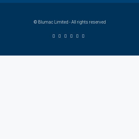
© Blumac Limited - All rights reserved