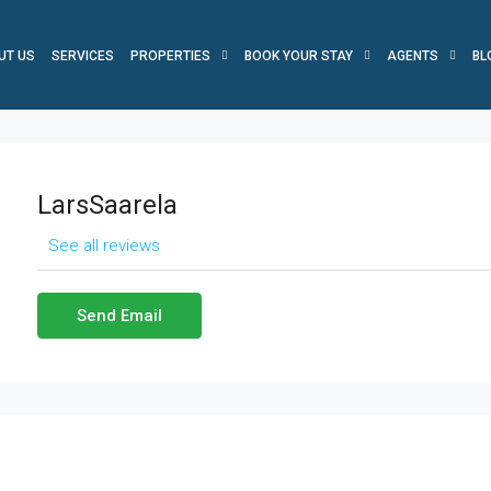
UT US
SERVICES
PROPERTIES
BOOK YOUR STAY
AGENTS
BL
LarsSaarela
See all reviews
Send Email