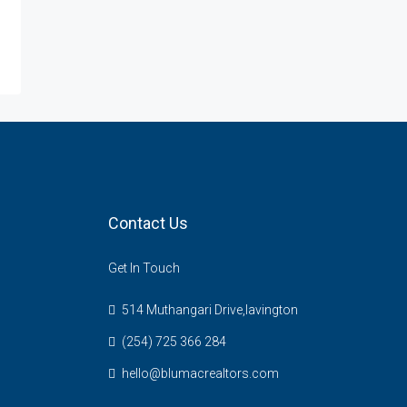
Contact Us
Get In Touch
514 Muthangari Drive,lavington
(254) 725 366 284
hello@blumacrealtors.com