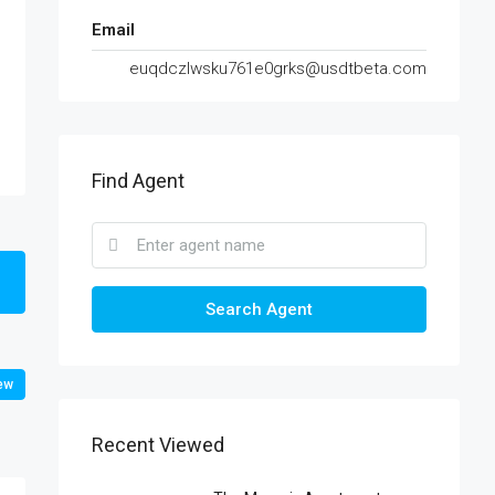
Email
euqdczlwsku761e0grks@usdtbeta.com
Find Agent
Search Agent
ew
Recent Viewed