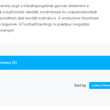
amely segít a futballrajongóknak gyorsan áttekinteni a
k a legfrissebb tabellák, eredmények és csapatstatisztikák
használható akár kezdők számára is. A rendszeres frissítések
ak legyenek. A FootballStandings.tv praktikus megoldás
eményeit.
eviews (0)
Sort by:
Leave a Revi