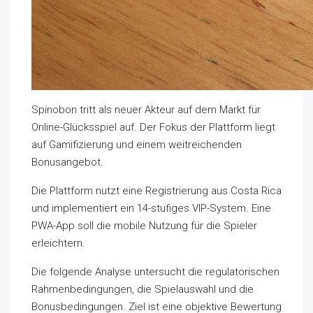
Spinobon tritt als neuer Akteur auf dem Markt für
Online-Glücksspiel auf. Der Fokus der Plattform liegt
auf Gamifizierung und einem weitreichenden
Bonusangebot.
Die Plattform nutzt eine Registrierung aus Costa Rica
und implementiert ein 14-stufiges VIP-System. Eine
PWA-App soll die mobile Nutzung für die Spieler
erleichtern.
Die folgende Analyse untersucht die regulatorischen
Rahmenbedingungen, die Spielauswahl und die
Bonusbedingungen. Ziel ist eine objektive Bewertung