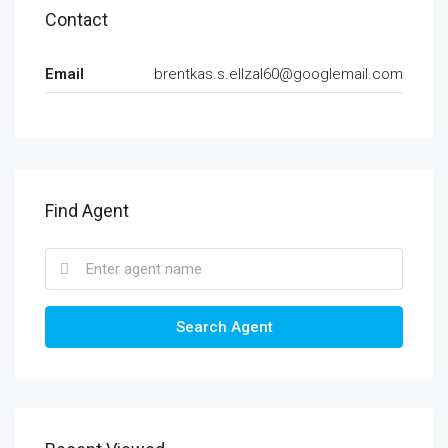
Contact
Email
brentkas.s.ellzal60@googlemail.com
Find Agent
Search Agent