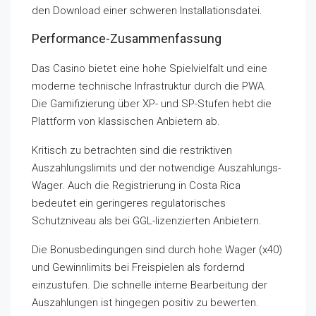
den Download einer schweren Installationsdatei.
Performance-Zusammenfassung
Das Casino bietet eine hohe Spielvielfalt und eine
moderne technische Infrastruktur durch die PWA.
Die Gamifizierung über XP- und SP-Stufen hebt die
Plattform von klassischen Anbietern ab.
Kritisch zu betrachten sind die restriktiven
Auszahlungslimits und der notwendige Auszahlungs-
Wager. Auch die Registrierung in Costa Rica
bedeutet ein geringeres regulatorisches
Schutzniveau als bei GGL-lizenzierten Anbietern.
Die Bonusbedingungen sind durch hohe Wager (x40)
und Gewinnlimits bei Freispielen als fordernd
einzustufen. Die schnelle interne Bearbeitung der
Auszahlungen ist hingegen positiv zu bewerten.