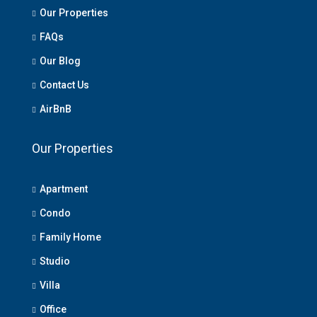
Our Properties
FAQs
Our Blog
Contact Us
AirBnB
Our Properties
Apartment
Condo
Family Home
Studio
Villa
Office