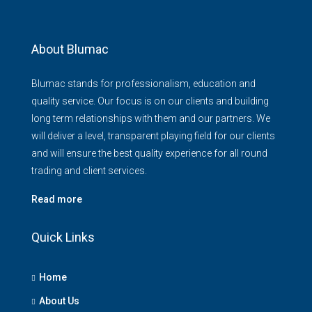
About Blumac
Blumac stands for professionalism, education and
quality service. Our focus is on our clients and building
long term relationships with them and our partners. We
will deliver a level, transparent playing field for our clients
and will ensure the best quality experience for all round
trading and client services.
Read more
Quick Links
Home
About Us