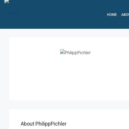
HOME
ABO
About PhilippPichler