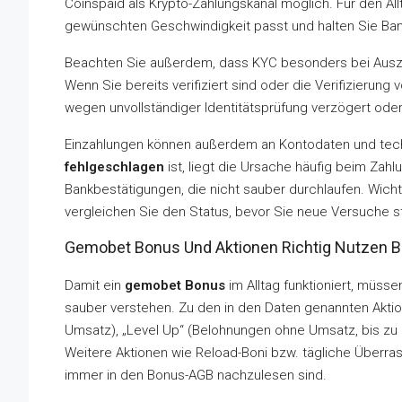
Coinspaid als Krypto-Zahlungskanal möglich. Für den All
gewünschten Geschwindigkeit passt und halten Sie Ban
Beachten Sie außerdem, dass KYC besonders bei Auszah
Wenn Sie bereits verifiziert sind oder die Verifizierung
wegen unvollständiger Identitätsprüfung verzögert oder
Einzahlungen können außerdem an Kontodaten und tec
fehlgeschlagen
ist, liegt die Ursache häufig beim Za
Bankbestätigungen, die nicht sauber durchlaufen. Wichti
vergleichen Sie den Status, bevor Sie neue Versuche s
Gemobet Bonus Und Aktionen Richtig Nutzen Bo
Damit ein
gemobet Bonus
im Alltag funktioniert, müss
sauber verstehen. Zu den in den Daten genannten Aktio
Umsatz), „Level Up“ (Belohnungen ohne Umsatz, bis zu 1
Weitere Aktionen wie Reload-Boni bzw. tägliche Überr
immer in den Bonus-AGB nachzulesen sind.