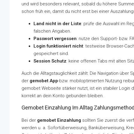
und wird besonders relevant, sobald du höhere Summ
schon früh ein, damit du nicht erst bei einer Auszahlungs
Land nicht in der Liste
: prüfe die Auswahl im Re
falschen Angaben.
Passwort vergessen
: nutze den Support- bzw. FA
Login funktioniert nicht
: testweise Browser-Cach
gespeichert sind.
Session Schutz
: keine offenen Tabs mit alten Si
Auch die Alltagstauglichkeit zählt: Die Navigation über 
der
gemobet App
-bzw. mobiloptimierten Nutzung reibu
gemobet Webseite stärker nutzt, ist ein stabiler Login
korrekt an dein Konto gebunden bleiben.
Gemobet Einzahlung Im Alltag Zahlungsmethode
Bei der
gemobet Einzahlung
sollten Sie zuerst die ve
werden u. a. Sofortüberweisung, Banküberweisung, Kredi