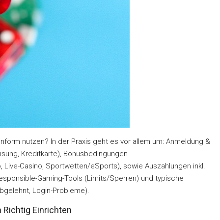
konform nutzen? In der Praxis geht es vor allem um: Anmeldung &
weisung, Kreditkarte), Bonusbedingungen
 Live-Casino, Sportwetten/eSports), sowie Auszahlungen inkl.
ponsible-Gaming-Tools (Limits/Sperren) und typische
abgelehnt, Login-Probleme).
Richtig Einrichten