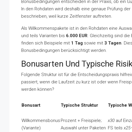
Bonusbedingungen entscheiden in der Praxis, ob ein G
In den Rohdaten wird deshalb eine genaue Prüfung der 
beschrieben, weil kurze Zeitfenster auftreten.
Als Willkommenspakete ist in den Rohdaten eine Auswah
und teils Varianten bis
6.000 EUR
. Gleichzeitig sind di
finden sich Beispiele mit
1 Tag
sowie mit
3 Tagen
. Die
Bonusbedingungen berücksichtigt werden.
Bonusarten Und Typische Risi
Folgende Struktur ist für die Entscheidungspraxis hilfrei
passiert, wenn die Laufzeit zu kurz ist oder wenn Frei
werden können?
Bonusart
Typische Struktur
Typische W
Willkommensbonus
Prozent + Freispiele;
x30
auf Einz
(Variante)
Auswahl unter Paketen
FS teils
x25