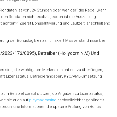
n Rohdaten ist von „24 Stunden oder weniger“ die Rede. „Kann
n den Rohdaten nicht explizit, jedoch ist die Auszahlung
t achten?“ Zuerst Bonusaktivierung und Laufzeit; anschließend
erung der Bonuslogik einzahlt, riskiert Missverständnisse bei
/2023/176/0095), Betreiber (Hollycorn N.V.) Und
es sich, die wichtigsten Merkmale nicht nur zu überfliegen,
ifft Lizenzstatus, Betreiberangaben, KYC/AML-Umsetzung
 zum Beispiel darauf stützen, ob Angaben zu Lizenzstatus,
wie sie auch auf
playmax casino
nachvollziehbar gebündelt
sprüchliche Informationen die spätere Prüfung von Bonus,