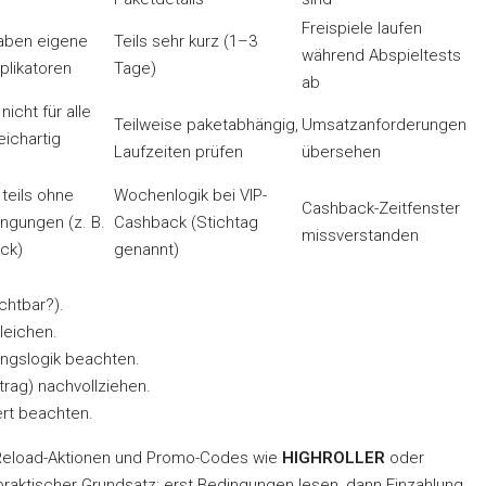
Freispiele laufen
haben eigene
Teils sehr kurz (1–3
während Abspieltests
plikatoren
Tage)
ab
nicht für alle
Teilweise paketabhängig,
Umsatzanforderungen
eichartig
Laufzeiten prüfen
übersehen
teils ohne
Wochenlogik bei VIP-
Cashback-Zeitfenster
ngungen (z. B.
Cashback (Stichtag
missverstanden
ck)
genannt)
chtbar?).
leichen.
ngslogik beachten.
rag) nachvollziehen.
ert beachten.
Reload-Aktionen und Promo-Codes wie
HIGHROLLER
oder
 praktischer Grundsatz: erst Bedingungen lesen, dann Einzahlung