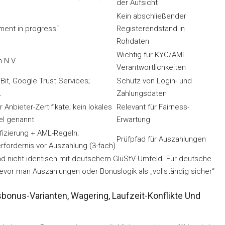
der Aufsicht
Kein abschließender
ent in progress“
Registerendstand in
Rohdaten
Wichtig für KYC/AML-
n N.V.
Verantwortlichkeiten
Bit, Google Trust Services;
Schutz von Login- und
L
Zahlungsdaten
 Anbieter-Zertifikate; kein lokales
Relevant für Fairness-
el genannt
Erwartung
fizierung + AML-Regeln;
Prüfpfad für Auszahlungen
fordernis vor Auszahlung (3-fach)
nd nicht identisch mit deutschem GlüStV-Umfeld. Für deutsche
 bevor man Auszahlungen oder Bonuslogik als „vollständig sicher“
bonus-Varianten, Wagering, Laufzeit-Konflikte Und