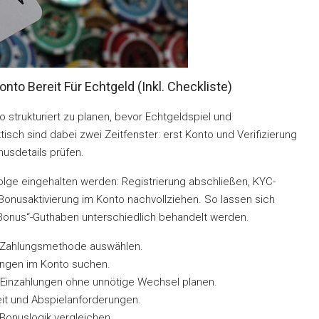
nto Bereit Für Echtgeld (inkl. Checkliste)
o strukturiert zu planen, bevor Echtgeldspiel und
isch sind dabei zwei Zeitfenster: erst Konto und Verifizierung
usdetails prüfen.
olge eingehalten werden: Registrierung abschließen, KYC-
Bonusaktivierung im Konto nachvollziehen. So lassen sich
„Bonus“-Guthaben unterschiedlich behandelt werden.
), Zahlungsmethode auswählen.
ungen im Konto suchen.
n, Einzahlungen ohne unnötige Wechsel planen.
keit und Abspielanforderungen.
. Bonuslogik vergleichen.