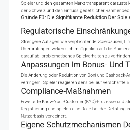
Spieler und den gesamten Markt transparent darzustellen
der Schweiz und den Einfluss gesetzlicher Rahmenbed
Gründe Für Die Signifikante Reduktion Der Spie
Regulatorische Einschränkung
Strengere Auflagen wie verpflichtende Spielpausen, Li
Überprüfungen wirken sich maßgeblich auf die Spielerz
darauf ab, problematisches Spielverhalten zu verhinder
Anpassungen Im Bonus- Und 
Die Änderung oder Reduktion von Boni und Cashback-Ang
verringern. Spieler reagieren sensibel auf verschärft
Compliance-Maßnahmen
Erweiterte Know-Your-Customer (KYC)-Prozesse und st
Registrierung und spielen eine Rolle bei der Delistung 
Nutzerbasis verkleinert.
Eigene Schutzmechanismen De