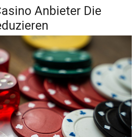
asino Anbieter Die
eduzieren