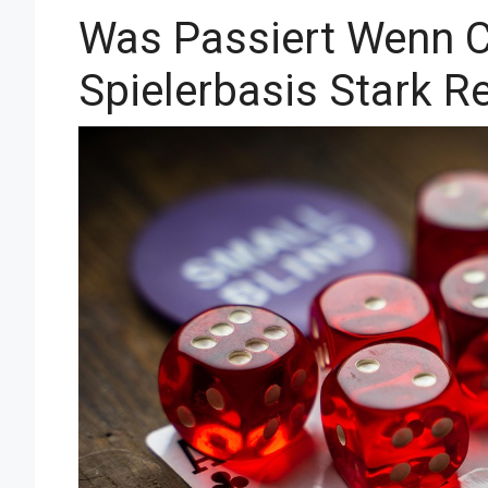
Was Passiert Wenn C
Spielerbasis Stark R