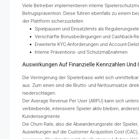
Viele Betreiber implementieren interne Spielerschutz
Betrugsprävention. Diese führen ebenfalls zu einem bewu
der Plattform sicherzustellen.
Spielpausen und Einsatzlimits als Regulierungse
Verschärfte Bonusbedingungen und Cashback-Re
Erweiterte KYC-Anforderungen und Account-Delis
Interne Präventions- und Schutzmaßnahmen
Auswirkungen Auf Finanzielle Kennzahlen Und
Die Verringerung der Spielerbasis wirkt sich unmittelba
aus. Zum einen sind die Brutto- und Nettoumsätze direk
niederschlagen.
Der Average Revenue Per User (ARPU) kann sich untersch
verbleibende, intensivere Spieler aktiv bleiben, anderers
Kundensegmente.
Die Churn Rate, also die Abwanderungsrate der Spieler, 
Auswirkungen auf die Customer Acquisition Cost (CAC