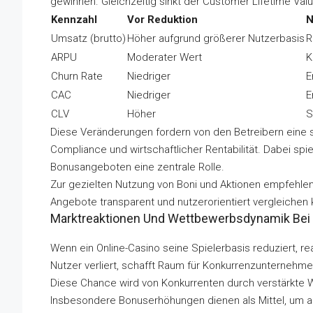
gewinnen. Gleichzeitig sinkt der Customer Lifetime Val
Kennzahl
Vor Reduktion
N
Umsatz (brutto)
Höher aufgrund größerer Nutzerbasis
R
ARPU
Moderater Wert
K
Churn Rate
Niedriger
E
CAC
Niedriger
E
CLV
Höher
S
Diese Veränderungen fordern von den Betreibern eine s
Compliance und wirtschaftlicher Rentabilität. Dabei sp
Bonusangeboten eine zentrale Rolle.
Zur gezielten Nutzung von Boni und Aktionen empfehle
Angebote transparent und nutzerorientiert vergleichen
Marktreaktionen Und Wettbewerbsdynamik Bei 
Wenn ein Online-Casino seine Spielerbasis reduziert, re
Nutzer verliert, schafft Raum für Konkurrenzunternehmen
Diese Chance wird von Konkurrenten durch verstärkte
Insbesondere Bonuserhöhungen dienen als Mittel, um 