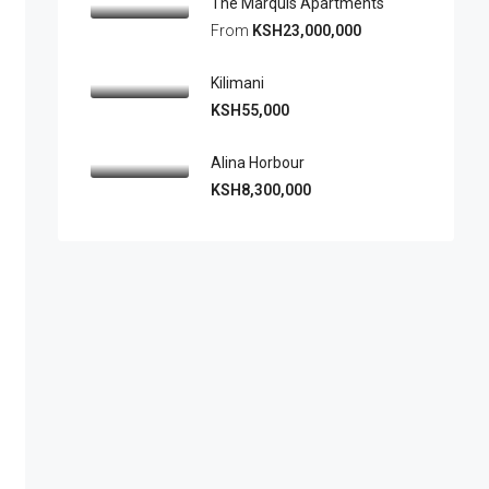
The Marquis Apartments
From
KSH23,000,000
Kilimani
KSH55,000
Alina Horbour
KSH8,300,000