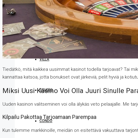
SINGLE FAMILY HOME
VILLA
Tiedätkö, mitä kaikkea uusimmat kasinot todella tarjoavat? Tai mi
kannattaa katsoa, jotta bonukset ovat järkeviä, pelit hyviä ja koti
Miksi Uusi Kasino Voi Olla Juuri Sinulle Par
STUDIO
Uuden kasinon valitseminen voi olla älykäs veto pelaajalle. Me tar
Kilpailu Pakottaa Tarjoamaan Parempaa
CONDO
Kun tulemme markkinoille, meidän on esitettävä vakuuttava tarjont