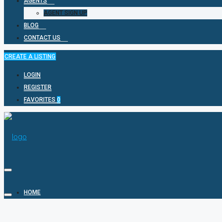
AGENTS
AGENT SIGN UP
BLOG
CONTACT US
CREATE A LISTING
LOGIN
REGISTER
FAVORITES
0
HOME