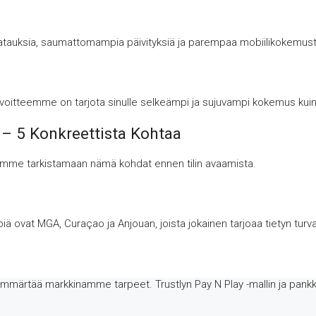
latauksia, saumattomampia päivityksiä ja parempaa mobiilikokemusta
tteemme on tarjota sinulle selkeämpi ja sujuvampi kokemus kuin k
– 5 Konkreettista Kohtaa
lemme tarkistamaan nämä kohdat ennen tilin avaamista.
 ovat MGA, Curaçao ja Anjouan, joista jokainen tarjoaa tietyn turval
 ymmärtää markkinamme tarpeet. Trustlyn Pay N Play -mallin ja pankk