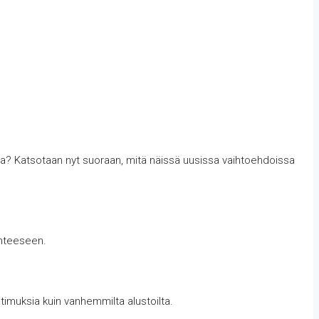
sta? Katsotaan nyt suoraan, mitä näissä uusissa vaihtoehdoissa
anteeseen.
timuksia kuin vanhemmilta alustoilta.