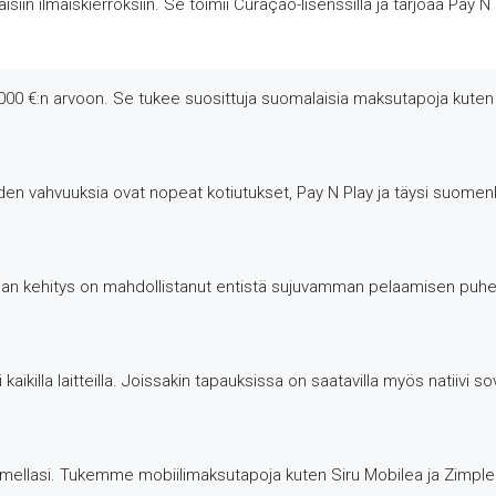
isiin ilmaiskierroksiin. Se toimii Curaçao-lisenssillä ja tarjoaa Pay N 
000 €:n arvoon. Se tukee suosittuja suomalaisia maksutapoja kuten 
s
iden vahvuuksia ovat nopeat kotiutukset, Pay N Play ja täysi suomenk
gian kehitys on mahdollistanut entistä sujuvamman pelaamisen puhel
ikilla laitteilla. Joissakin tapauksissa on saatavilla myös natiivi sov
limellasi. Tukemme mobiilimaksutapoja kuten Siru Mobilea ja Zimp