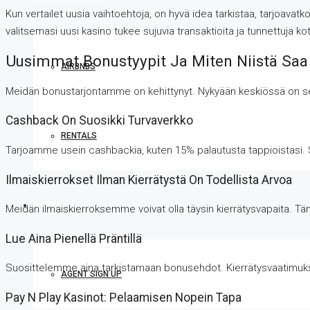
Kun vertailet uusia vaihtoehtoja, on hyvä idea tarkistaa, tarjoavatk
valitsemasi uusi kasino tukee sujuvia transaktioita ja tunnettuja k
Uusimmat Bonustyypit Ja Miten Niistä Saa 
AIRBNBS
Meidän bonustarjontamme on kehittynyt. Nykyään keskiössä on sel
Cashback On Suosikki Turvaverkko
RENTALS
Tarjoamme usein cashbackia, kuten 15% palautusta tappioistasi. Se 
Ilmaiskierrokset Ilman Kierrätystä On Todellista Arvoa
AGENTS
Meidän ilmaiskierroksemme voivat olla täysin kierrätysvapaita. Tämä 
Lue Aina Pienellä Präntillä
Suosittelemme aina tarkistamaan bonusehdot. Kierrätysvaatimukset,
AGENT SIGN UP
Pay N Play Kasinot: Pelaamisen Nopein Tapa