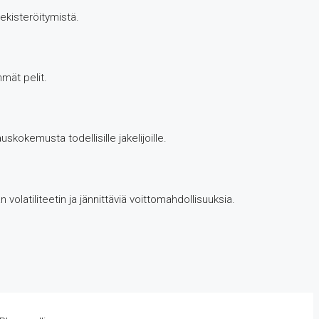
ekisteröitymistä.
mät pelit.
skokemusta todellisille jakelijoille.
olatiliteetin ja jännittäviä voittomahdollisuuksia.