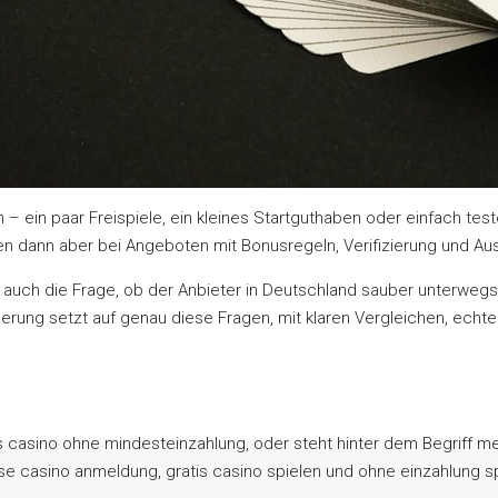
– ein paar Freispiele, ein kleines Startguthaben oder einfach test
en dann aber bei Angeboten mit Bonusregeln, Verifizierung und A
 auch die Frage, ob der Anbieter in Deutschland sauber unterwegs 
rung setzt auf genau diese Fragen, mit klaren Vergleichen, echte
es casino ohne mindesteinzahlung, oder steht hinter dem Begriff me
nlose casino anmeldung, gratis casino spielen und ohne einzahlung