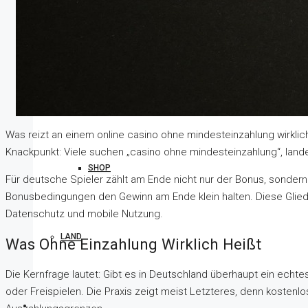
COMMERCIAL
OFFICE
Was reizt an einem online casino ohne mindesteinzahlung wirklich 
Knackpunkt: Viele suchen „casino ohne mindesteinzahlung“, land
SHOP
Für deutsche Spieler zählt am Ende nicht nur der Bonus, sondern
Bonusbedingungen den Gewinn am Ende klein halten. Diese Gliede
Datenschutz und mobile Nutzung.
LAND
Was Ohne Einzahlung Wirklich Heißt
Die Kernfrage lautet: Gibt es in Deutschland überhaupt ein echt
oder Freispielen. Die Praxis zeigt meist Letzteres, denn koste
BOOK YOUR STAY