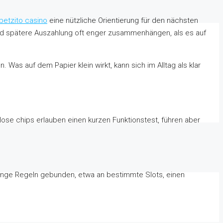
betzito casino
eine nützliche Orientierung für den nächsten
und spätere Auszahlung oft enger zusammenhängen, als es auf
Was auf dem Papier klein wirkt, kann sich im Alltag als klar
lose chips erlauben einen kurzen Funktionstest, führen aber
n enge Regeln gebunden, etwa an bestimmte Slots, einen