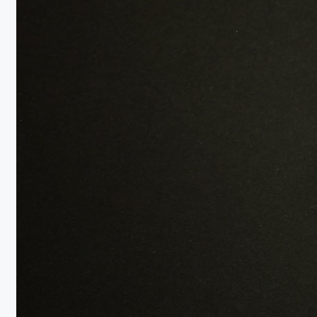
SINGLE FAMILY HOME
VILLA
STUDIO
CONDO