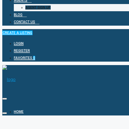
AGENTS
AGENT SIGN UP
BLOG
CONTACT US
CREATE A LISTING
LOGIN
REGISTER
FAVORITES
0
HOME