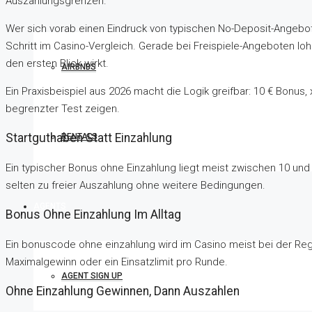
Auszahlungsgrenzen.
Wer sich vorab einen Eindruck von typischen No-Deposit-Angebote
Schritt im Casino-Vergleich. Gerade bei Freispiele-Angeboten l
den ersten Blick wirkt.
AIRBNBS
Ein Praxisbeispiel aus 2026 macht die Logik greifbar: 10 € Bonus,
begrenzter Test zeigen.
Startguthaben Statt Einzahlung
RENTALS
Ein typischer Bonus ohne Einzahlung liegt meist zwischen 10 und
selten zu freier Auszahlung ohne weitere Bedingungen.
AGENTS
Bonus Ohne Einzahlung Im Alltag
Ein bonuscode ohne einzahlung wird im Casino meist bei der Reg
Maximalgewinn oder ein Einsatzlimit pro Runde.
AGENT SIGN UP
Ohne Einzahlung Gewinnen, Dann Auszahlen